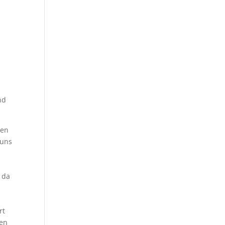
nd
ben
 uns
 da
n
rt
hen