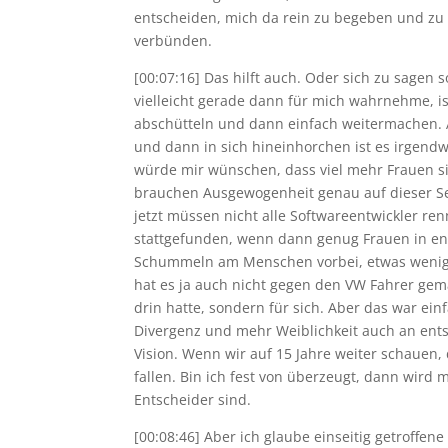
entscheiden, mich da rein zu begeben und zu
verbünden.
[00:07:16] Das hilft auch. Oder sich zu sagen s
vielleicht gerade dann für mich wahrnehme, is
abschütteln und dann einfach weitermachen. A
und dann in sich hineinhorchen ist es irgendw
würde mir wünschen, dass viel mehr Frauen sic
brauchen Ausgewogenheit genau auf dieser Se
jetzt müssen nicht alle Softwareentwickler ren
stattgefunden, wenn dann genug Frauen in ent
Schummeln am Menschen vorbei, etwas weniger
hat es ja auch nicht gegen den VW Fahrer ge
drin hatte, sondern für sich. Aber das war ein
Divergenz und mehr Weiblichkeit auch an ents
Vision. Wenn wir auf 15 Jahre weiter schauen
fallen. Bin ich fest von überzeugt, dann wird 
Entscheider sind.
[00:08:46] Aber ich glaube einseitig getroffen