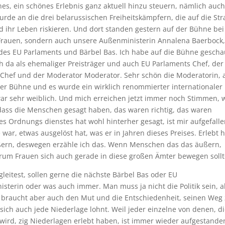
es, ein schönes Erlebnis ganz aktuell hinzu steuern, nämlich auc
urde an die drei belarussischen Freiheitskämpfern, die auf die St
ihr Leben riskieren. Und dort standen gestern auf der Bühne bei
 Frauen, sondern auch unsere Außenministerin Annalena Baerbock
des EU Parlaments und Bärbel Bas. Ich habe auf die Bühne gescha
 da als ehemaliger Preisträger und auch EU Parlaments Chef, der
ms Chef und der Moderator Moderator. Sehr schön die Moderatorin, 
er Bühne und es wurde ein wirklich renommierter internationaler
 war sehr weiblich. Und mich erreichen jetzt immer noch Stimmen, w
ss die Menschen gesagt haben, das waren richtig, das waren
es Ordnungs dienstes hat wohl hinterher gesagt, ist mir aufgefalle
ar, etwas ausgelöst hat, was er in Jahren dieses Preises. Erlebt h
ern, deswegen erzähle ich das. Wenn Menschen das das äußern,
rum Frauen sich auch gerade in diese großen Ämter bewegen sollt
gleitest, sollen gerne die nächste Bärbel Bas oder EU
terin oder was auch immer. Man muss ja nicht die Politik sein, 
es braucht aber auch den Mut und die Entschiedenheit, seinen Weg
sich auch jede Niederlage lohnt. Weil jeder einzelne von denen, d
 wird, zig Niederlagen erlebt haben, ist immer wieder aufgestande