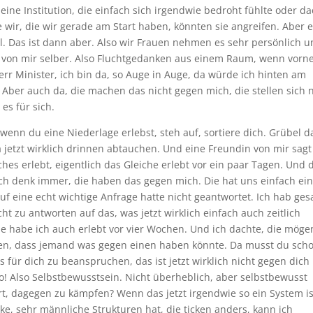
ine Institution, die einfach sich irgendwie bedroht fühlte oder d
die wir, die wir gerade am Start haben, könnten sie angreifen. Aber 
el. Das ist dann aber. Also wir Frauen nehmen es sehr persönlich 
 von mir selber. Also Fluchtgedanken aus einem Raum, wenn vorne
r Minister, ich bin da, so Auge in Auge, da würde ich hinten am
er auch da, die machen das nicht gegen mich, die stellen sich n
es für sich.
 wenn du eine Niederlage erlebst, steh auf, sortiere dich. Grübel d
jetzt wirklich drinnen abtauchen. Und eine Freundin von mir sagt
es erlebt, eigentlich das Gleiche erlebt vor ein paar Tagen. Und
 Ich denk immer, die haben das gegen mich. Die hat uns einfach ei
auf eine echt wichtige Anfrage hatte nicht geantwortet. Ich hab ges
ht zu antworten auf das, was jetzt wirklich einfach auch zeitlich
he habe ich auch erlebt vor vier Wochen. Und ich dachte, die möge
enken, dass jemand was gegen einen haben könnte. Da musst du sch
 für dich zu beanspruchen, das ist jetzt wirklich nicht gegen dich
so! Also Selbstbewusstsein. Nicht überheblich, aber selbstbewusst
t, dagegen zu kämpfen? Wenn das jetzt irgendwie so ein System ist
rke, sehr männliche Strukturen hat, die ticken anders, kann ich