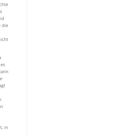
achte
es
und
 die
icht
a
 es
 dann
ne
agt
n
on
, in