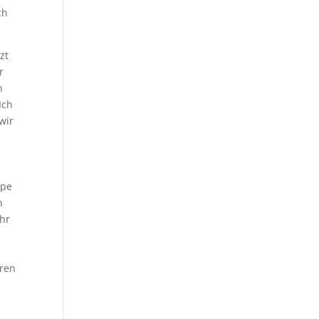
ch
zt
r
n
Ich
wir
ppe
n
ehr
eren