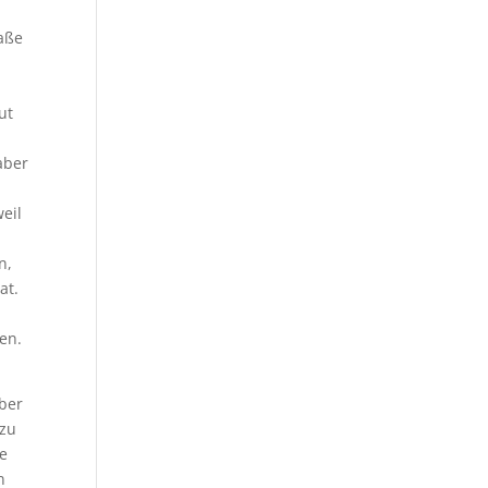
h
raße
,
ut
aber
eil
n,
at.
en.
aber
 zu
ie
n