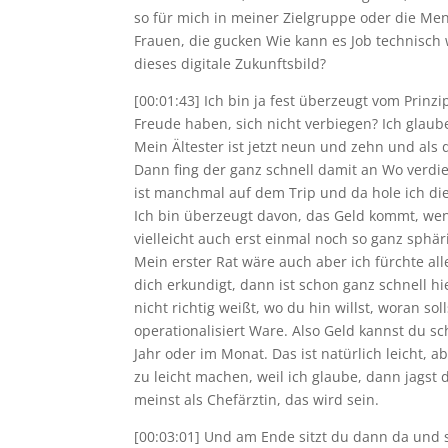
so für mich in meiner Zielgruppe oder die Me
Frauen, die gucken Wie kann es Job technisch
dieses digitale Zukunftsbild?
[00:01:43] Ich bin ja fest überzeugt vom Prinz
Freude haben, sich nicht verbiegen? Ich glaub
Mein Ältester ist jetzt neun und zehn und als
Dann fing der ganz schnell damit an Wo verdie
ist manchmal auf dem Trip und da hole ich die 
Ich bin überzeugt davon, das Geld kommt, wenn 
vielleicht auch erst einmal noch so ganz sphär
Mein erster Rat wäre auch aber ich fürchte all
dich erkundigt, dann ist schon ganz schnell hi
nicht richtig weißt, wo du hin willst, woran s
operationalisiert Ware. Also Geld kannst du sc
Jahr oder im Monat. Das ist natürlich leicht, ab
zu leicht machen, weil ich glaube, dann jagst
meinst als Chefärztin, das wird sein.
[00:03:01] Und am Ende sitzt du dann da und st