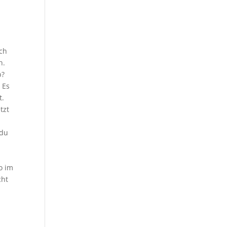
ich
n.
b?
 Es
t.
tzt
 du
o im
cht