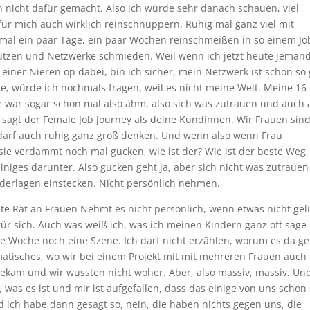
in nicht dafür gemacht. Also ich würde sehr danach schauen, viel
für mich auch wirklich reinschnuppern. Ruhig mal ganz viel mit
 mal ein paar Tage, ein paar Wochen reinschmeißen in so einem Jo
 nutzen und Netzwerke schmieden. Weil wenn ich jetzt heute jema
einer Nieren op dabei, bin ich sicher, mein Netzwerk ist schon so 
e, würde ich nochmals fragen, weil es nicht meine Welt. Meine 16
Die war sogar schon mal also ähm, also sich was zutrauen und auch
l sagt der Female Job Journey als deine Kundinnen. Wir Frauen sin
 darf auch ruhig ganz groß denken. Und wenn also wenn Frau
ie verdammt noch mal gucken, wie ist der? Wie ist der beste Weg,
iniges darunter. Also gucken geht ja, aber sich nicht was zutraue
erlagen einstecken. Nicht persönlich nehmen.
gste Rat an Frauen Nehmt es nicht persönlich, wenn etwas nicht geli
ür sich. Auch was weiß ich, was ich meinen Kindern ganz oft sage
 Woche noch eine Szene. Ich darf nicht erzählen, worum es da ge
matisches, wo wir bei einem Projekt mit mit mehreren Frauen auch 
ekam und wir wussten nicht woher. Aber, also massiv, massiv. Un
as es ist und mir ist aufgefallen, dass das einige von uns schon
 ich habe dann gesagt so, nein, die haben nichts gegen uns, die