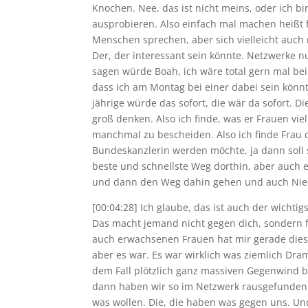
Knochen. Nee, das ist nicht meins, oder ich b
ausprobieren. Also einfach mal machen heißt 
Menschen sprechen, aber sich vielleicht auch
Der, der interessant sein könnte. Netzwerke
sagen würde Boah, ich wäre total gern mal bei 
dass ich am Montag bei einer dabei sein könnt
jährige würde das sofort, die wär da sofort. 
groß denken. Also ich finde, was er Frauen vie
manchmal zu bescheiden. Also ich finde Frau
Bundeskanzlerin werden möchte, ja dann soll s
beste und schnellste Weg dorthin, aber auch e
und dann den Weg dahin gehen und auch Nied
[00:04:28] Ich glaube, das ist auch der wichti
Das macht jemand nicht gegen dich, sondern f
auch erwachsenen Frauen hat mir gerade diese
aber es war. Es war wirklich was ziemlich Dra
dem Fall plötzlich ganz massiven Gegenwind b
dann haben wir so im Netzwerk rausgefunden, w
was wollen. Die, die haben was gegen uns. Und