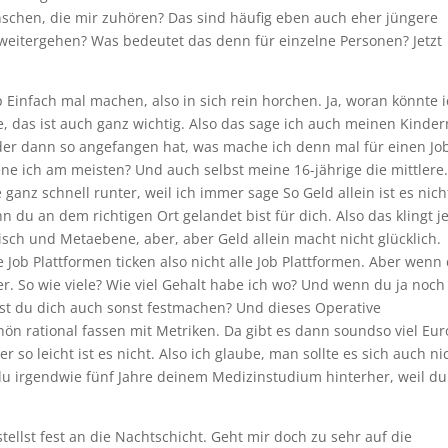
nschen, die mir zuhören? Das sind häufig eben auch eher jüngere
 weitergehen? Was bedeutet das denn für einzelne Personen? Jetzt
ip Einfach mal machen, also in sich rein horchen. Ja, woran könnte 
e, das ist auch ganz wichtig. Also das sage ich auch meinen Kinder
 der dann so angefangen hat, was mache ich denn mal für einen Jo
ne ich am meisten? Und auch selbst meine 16-jährige die mittlere.
ganz schnell runter, weil ich immer sage So Geld allein ist es nich
du an dem richtigen Ort gelandet bist für dich. Also das klingt je
isch und Metaebene, aber, aber Geld allein macht nicht glücklich.
e Job Plattformen ticken also nicht alle Job Plattformen. Aber wenn
er. So wie viele? Wie viel Gehalt habe ich wo? Und wenn du ja noch
ollst du dich auch sonst festmachen? Und dieses Operative
hön rational fassen mit Metriken. Da gibt es dann soundso viel Eur
er so leicht ist es nicht. Also ich glaube, man sollte es sich auch ni
 du irgendwie fünf Jahre deinem Medizinstudium hinterher, weil du
ellst fest an die Nachtschicht. Geht mir doch zu sehr auf die