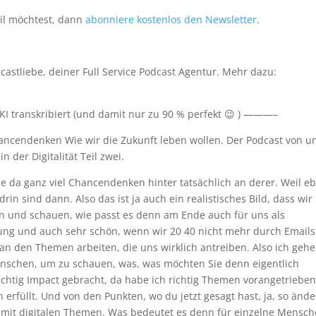
il möchtest, dann
abonniere kostenlos den Newsletter
.
stliebe, deiner Full Service Podcast Agentur. Mehr dazu:
I transkribiert (und damit nur zu 90 % perfekt 😉 ) ———–
ancendenken Wie wir die Zukunft leben wollen. Der Podcast von u
n der Digitalität Teil zwei.
ehe da ganz viel Chancendenken hinter tatsächlich an derer. Weil e
rin sind dann. Also das ist ja auch ein realistisches Bild, dass wir
n und schauen, wie passt es denn am Ende auch für uns als
lung und auch sehr schön, wenn wir 20 40 nicht mehr durch Emails
 an den Themen arbeiten, die uns wirklich antreiben. Also ich gehe
enschen, um zu schauen, was, was möchten Sie denn eigentlich
ichtig Impact gebracht, da habe ich richtig Themen vorangetriebe
erfüllt. Und von den Punkten, wo du jetzt gesagt hast, ja, so ände
h mit digitalen Themen. Was bedeutet es denn für einzelne Mensc