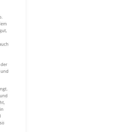
b.
ndem
gut,
-
 auch
d
 der
n und
ngt.
 und
ht,
in
d
 so