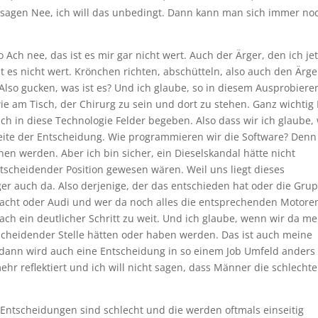
 sagen Nee, ich will das unbedingt. Dann kann man sich immer no
o Ach nee, das ist es mir gar nicht wert. Auch der Ärger, den ich jet
t es nicht wert. Krönchen richten, abschütteln, also auch den Ärge
lso gucken, was ist es? Und ich glaube, so in diesem Ausprobiere
ie am Tisch, der Chirurg zu sein und dort zu stehen. Ganz wichtig 
h in diese Technologie Felder begeben. Also dass wir ich glaube, 
ite der Entscheidung. Wie programmieren wir die Software? Denn
nen werden. Aber ich bin sicher, ein Dieselskandal hätte nicht
scheidender Position gewesen wären. Weil uns liegt dieses
 auch da. Also derjenige, der das entschieden hat oder die Gru
macht oder Audi und wer da noch alles die entsprechenden Motore
fach ein deutlicher Schritt zu weit. Und ich glaube, wenn wir da m
cheidender Stelle hätten oder haben werden. Das ist auch meine
, dann wird auch eine Entscheidung in so einem Job Umfeld anders
mehr reflektiert und ich will nicht sagen, dass Männer die schlecht
e Entscheidungen sind schlecht und die werden oftmals einseitig