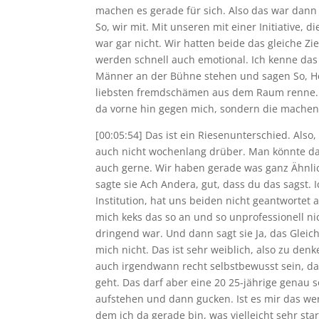
machen es gerade für sich. Also das war dann e
So, wir mit. Mit unseren mit einer Initiative, 
war gar nicht. Wir hatten beide das gleiche Zi
werden schnell auch emotional. Ich kenne das
Männer an der Bühne stehen und sagen So, Her
liebsten fremdschämen aus dem Raum renne. Ab
da vorne hin gegen mich, sondern die machen 
[00:05:54] Das ist ein Riesenunterschied. Also,
auch nicht wochenlang drüber. Man könnte da 
auch gerne. Wir haben gerade was ganz Ähnlich
sagte sie Ach Andera, gut, dass du das sagst.
Institution, hat uns beiden nicht geantwortet 
mich keks das so an und so unprofessionell nic
dringend war. Und dann sagt sie Ja, das Gleic
mich nicht. Das ist sehr weiblich, also zu d
auch irgendwann recht selbstbewusst sein, das
geht. Das darf aber eine 20 25-jährige genau 
aufstehen und dann gucken. Ist es mir das wer
dem ich da gerade bin, was vielleicht sehr sta