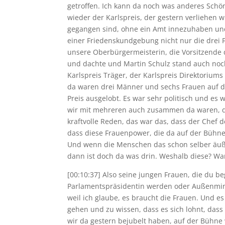
getroffen. Ich kann da noch was anderes Schön
wieder der Karlspreis, der gestern verliehen w
gegangen sind, ohne ein Amt innezuhaben und 
einer Friedenskundgebung nicht nur die drei
unsere Oberbürgermeisterin, die Vorsitzende 
und dachte und Martin Schulz stand auch noch
Karlspreis Träger, der Karlspreis Direktoriu
da waren drei Männer und sechs Frauen auf d
Preis ausgelobt. Es war sehr politisch und es
wir mit mehreren auch zusammen da waren, da
kraftvolle Reden, das war das, dass der Chef d
dass diese Frauenpower, die da auf der Bühne w
Und wenn die Menschen das schon selber äuß
dann ist doch da was drin. Weshalb diese? Wa
[00:10:37] Also seine jungen Frauen, die du be
Parlamentspräsidentin werden oder Außenminis
weil ich glaube, es braucht die Frauen. Und 
gehen und zu wissen, dass es sich lohnt, dass 
wir da gestern bejubelt haben, auf der Bühne